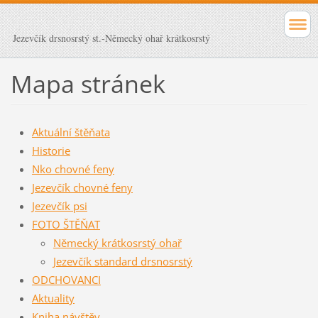
Jezevčík drsnosrstý st.-Německý ohař krátkosrstý
Mapa stránek
Aktuální štěňata
Historie
Nko chovné feny
Jezevčík chovné feny
Jezevčík psi
FOTO ŠTĚŇAT
Německý krátkosrstý ohař
Jezevčík standard drsnosrstý
ODCHOVANCI
Aktuality
Kniha návštěv