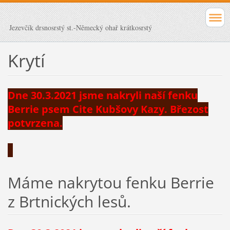
Jezevčík drsnosrstý st.-Německý ohař krátkosrstý
Krytí
Dne 30.3.2021 jsme nakryli naší fenku
Berrie psem Cite Kubšovy Kazy. Březost
potvrzena.
Máme nakrytou fenku Berrie
z Brtnických lesů.