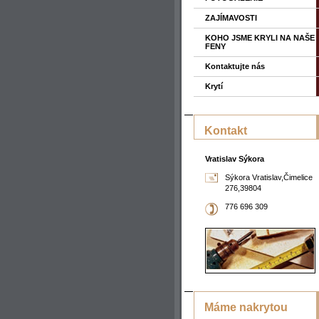
ZAJÍMAVOSTI
KOHO JSME KRYLI NA NAŠE
FENY
Kontaktujte nás
Krytí
Kontakt
Vratislav Sýkora
Sýkora Vratislav,Čimelice
276,39804
776 696 309
Máme nakrytou