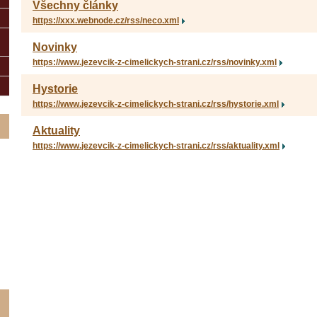
Všechny články
https://xxx.webnode.cz/rss/neco.xml
Novinky
https://www.jezevcik-z-cimelickych-strani.cz/rss/novinky.xml
Hystorie
https://www.jezevcik-z-cimelickych-strani.cz/rss/hystorie.xml
Aktuality
https://www.jezevcik-z-cimelickych-strani.cz/rss/aktuality.xml