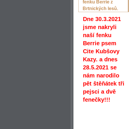
fenku Berrie z
Brtnických lesů.
Dne 30.3.2021
jsme nakryli
naší fenku
Berrie psem
Cite Kubšovy
Kazy. a dnes
28.5.2021 se
nám narodilo
pět štěňátek tři
pejsci a dvě
fenečky!!!