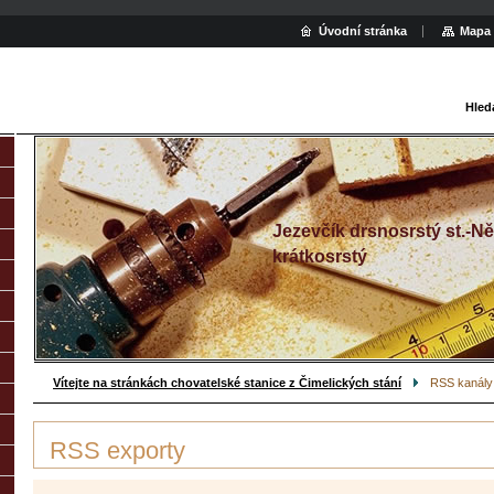
Úvodní stránka
Mapa 
Hled
Jezevčík drsnosrstý st.-
krátkosrstý
Vítejte na stránkách chovatelské stanice z Čimelických stání
RSS kanály
RSS exporty