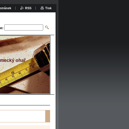
stránek
RSS
Tisk
at:
Německý ohař