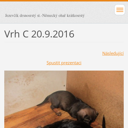
Jezevčík drsnosrstý st.-Německý ohař krátkosrstý
Vrh C 20.9.2016
Následující
Spustit prezentaci