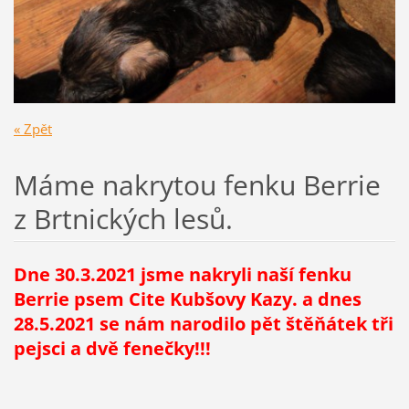
« Zpět
Máme nakrytou fenku Berrie
z Brtnických lesů.
Dne 30.3.2021 jsme nakryli naší fenku
Berrie psem Cite Kubšovy Kazy. a dnes
28.5.2021 se nám narodilo pět štěňátek tři
pejsci a dvě fenečky!!!